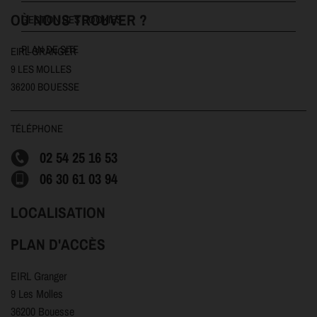
OÙ NOUS TROUVER ?
GESTION DES COOKIES
PLAN DE SITE
EIRL GRANGER
9 LES MOLLES
36200 BOUESSE
TÉLÉPHONE
02 54 25 16 53
06 30 61 03 94
LOCALISATION
PLAN D'ACCÈS
EIRL Granger
9 Les Molles
36200 Bouesse