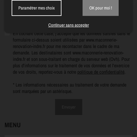
Paramétrer mes choix
OK pour moi !
(1) Veuillez ne pas saisir d'informations personnelles.
Continuer sans accepter
En cochant cette case, j’accepte que les données saisies dans le
formulaire ci-dessus soient utilisées par www.maconnerie-
renovation-indre.fr pour me recontacter dans le cadre de ma
demande. Les destinataires sont www.maconnerie-renovation-
indre.fr et son sous-traitant en charge du serveur web (Ovh). Pour
plus d'informations sur le traitement de vos données et l'exercice
de vos droits, reportez-vous à notre
politique de confidentialité
.
* Les informations nécessaires au traitement de votre demande
sont marquées par un astérisque.
Envoyer
MENU