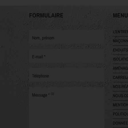
FORMULAIRE
MENU
L'ENTRE
Nom, prénom
MAÇONN
ENDUITS
E-mail *
ISOLATI
AMÉNAG
Téléphone
CARREL
NOS RÉA
(1)
Message *
NOUS C
MENTIO
POLITIQ
DONNÉE