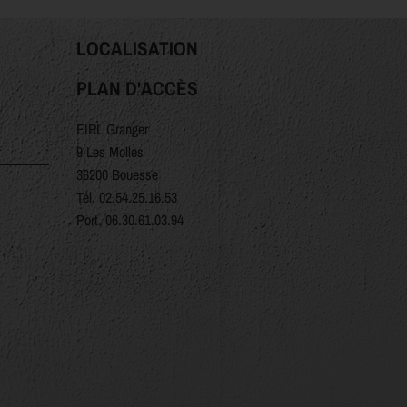
LOCALISATION
PLAN D'ACCÈS
EIRL Granger
9 Les Molles
36200 Bouesse
Tél.
02.54.25.16.53
Port.
06.30.61.03.94