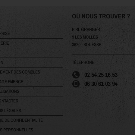
OÙ NOUS TROUVER ?
EIRL GRANGER
PRISE
9 LES MOLLES
ERIE
36200 BOUESSE
TÉLÉPHONE
ON
EMENT DES COMBLES
02 54 25 16 53
AGE FAÏENCE
06 30 61 03 94
LISATIONS
ONTACTER
NS LÉGALES
UE DE CONFIDENTIALITÉ
S PERSONNELLES